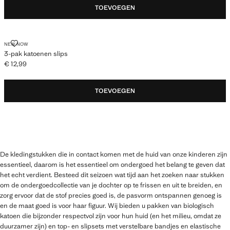
TOEVOEGEN
3-PAK KATOENEN SLIPS
NEW NOW
3-pak katoenen slips
€ 12,99
Huidige prijs [€ 12,99 ]
TOEVOEGEN
De kledingstukken die in contact komen met de huid van onze kinderen zijn
essentieel, daarom is het essentieel om ondergoed het belang te geven dat
het echt verdient. Besteed dit seizoen wat tijd aan het zoeken naar stukken
om de ondergoedcollectie van je dochter op te frissen en uit te breiden, en
zorg ervoor dat de stof precies goed is, de pasvorm ontspannen genoeg is
en de maat goed is voor haar figuur. Wij bieden u pakken van biologisch
katoen die bijzonder respectvol zijn voor hun huid (en het milieu, omdat ze
duurzamer zijn) en top- en slipsets met verstelbare bandjes en elastische