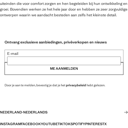
uiteinden die voor comfort zorgen en hen begeleiden bij hun ontwikkeling en
groei. Bovendien werken ze het hele jaar door en hebben ze zeer zorgvuldige
ontwerpen waarin we aandacht besteden aan zelfs het kleinste detail.
Ontvang exclusieve aanbiedingen, privéverkopen en nieuws
E-mail
ME AANMELDEN
Door je aan te melden, bevestig je dat je het
privacybeleid
hebt gelezen.
NEDERLAND
·
NEDERLANDS
INSTAGRAM
FACEBOOK
YOUTUBE
TIKTOK
SPOTIFY
PINTEREST
X