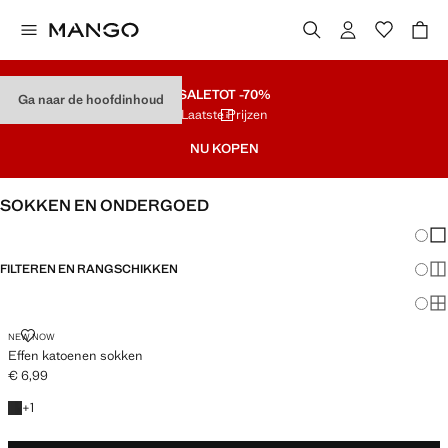
SALE
TOT -70%
Ga naar de hoofdinhoud
Laatste Prijzen
NU KOPEN
SOKKEN EN ONDERGOED
Veran
En
FILTEREN EN RANGSCHIKKEN
Me
Ma
EFFEN KATOENEN SOKKEN
NEW NOW
Effen katoenen sokken
€ 6,99
Huidige prijs [€ 6,99 ]
+ 1 kleur
+
1