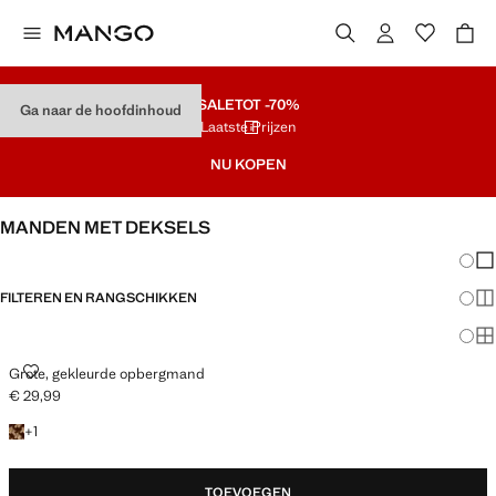
SALE
TOT -70%
Ga naar de hoofdinhoud
Laatste Prijzen
NU KOPEN
MANDEN MET DEKSELS
Veran
En
FILTEREN EN RANGSCHIKKEN
Me
Ma
GROTE, GEKLEURDE OPBERGMAND
Grote, gekleurde opbergmand
€ 29,99
Huidige prijs [€ 29,99 ]
+ 1 kleur
+
1
TOEVOEGEN