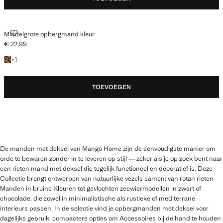
MIDDELGROTE OPBERGMAND KLEUR
Middelgrote opbergmand kleur
€ 22,99
Huidige prijs [€ 22,99 ]
+ 1 kleur
+
1
TOEVOEGEN
De manden met deksel van Mango Home zijn de eenvoudigste manier om
orde te bewaren zonder in te leveren op stijl — zeker als je op zoek bent naar
een rieten mand met deksel die tegelijk functioneel en decoratief is. Deze
Collectie brengt ontwerpen van natuurlijke vezels samen: van rotan rieten
Manden in bruine Kleuren tot gevlochten zeewiermodellen in zwart of
chocolade, die zowel in minimalistische als rustieke of mediterrane
interieurs passen. In de selectie vind je opbergmanden met deksel voor
dagelijks gebruik: compactere opties om Accessoires bij de hand te houden