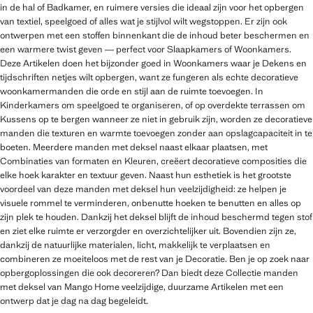
in de hal of Badkamer, en ruimere versies die ideaal zijn voor het opbergen
van textiel, speelgoed of alles wat je stijlvol wilt wegstoppen. Er zijn ook
ontwerpen met een stoffen binnenkant die de inhoud beter beschermen en
een warmere twist geven — perfect voor Slaapkamers of Woonkamers.
Deze Artikelen doen het bijzonder goed in Woonkamers waar je Dekens en
tijdschriften netjes wilt opbergen, want ze fungeren als echte decoratieve
woonkamermanden die orde en stijl aan de ruimte toevoegen. In
Kinderkamers om speelgoed te organiseren, of op overdekte terrassen om
Kussens op te bergen wanneer ze niet in gebruik zijn, worden ze decoratieve
manden die texturen en warmte toevoegen zonder aan opslagcapaciteit in te
boeten. Meerdere manden met deksel naast elkaar plaatsen, met
Combinaties van formaten en Kleuren, creëert decoratieve composities die
elke hoek karakter en textuur geven. Naast hun esthetiek is het grootste
voordeel van deze manden met deksel hun veelzijdigheid: ze helpen je
visuele rommel te verminderen, onbenutte hoeken te benutten en alles op
zijn plek te houden. Dankzij het deksel blijft de inhoud beschermd tegen stof
en ziet elke ruimte er verzorgder en overzichtelijker uit. Bovendien zijn ze,
dankzij de natuurlijke materialen, licht, makkelijk te verplaatsen en
combineren ze moeiteloos met de rest van je Decoratie. Ben je op zoek naar
opbergoplossingen die ook decoreren? Dan biedt deze Collectie manden
met deksel van Mango Home veelzijdige, duurzame Artikelen met een
ontwerp dat je dag na dag begeleidt.