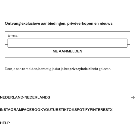
Ontvang exclusieve aanbiedingen, privéverkopen en nieuws
E-mail
ME AANMELDEN
Door je aan te melden, bevestig je dat je het
privacybeleid
hebt gelezen.
NEDERLAND
·
NEDERLANDS
INSTAGRAM
FACEBOOK
YOUTUBE
TIKTOK
SPOTIFY
PINTEREST
X
HELP