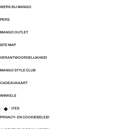
WERK BIJ MANGO
PERS
MANGO OUTLET
SITE MAP
VERANTWOORDELIJKHEID
MANGO STYLE CLUB
CADEAUKAART
WINKELS
AFFILIATES
TANT
PRIVACY- EN COOKIEBELEID