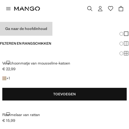
BABYCADEAUS
Ga naar de hoofdinhoud
Veran
En
FILTEREN EN RANGSCHIKKEN
Me
Ma
VERSCHOONMATJE VAN MOUSSELINE-KATOEN
Verschoonmatje van mousseline-katoen
€ 22,99
Huidige prijs [€ 22,99 ]
+ 1 kleur
+
1
TOEVOEGEN
RAMMELAAR VAN RATTAN
Rammelaar van rattan
€ 15,99
Huidige prijs [€ 15,99 ]