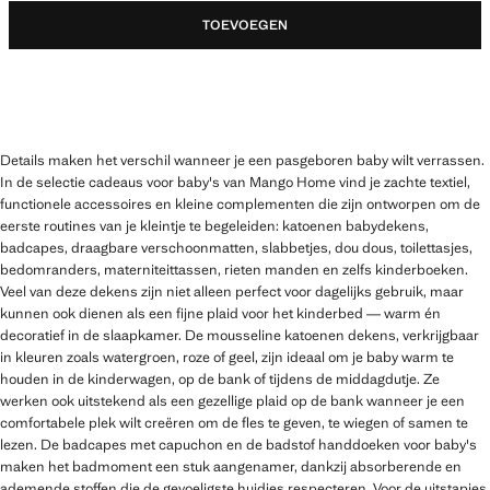
TOEVOEGEN
Details maken het verschil wanneer je een pasgeboren baby wilt verrassen.
In de selectie cadeaus voor baby's van Mango Home vind je zachte textiel,
functionele accessoires en kleine complementen die zijn ontworpen om de
eerste routines van je kleintje te begeleiden: katoenen babydekens,
badcapes, draagbare verschoonmatten, slabbetjes, dou dous, toilettasjes,
bedomranders, materniteittassen, rieten manden en zelfs kinderboeken.
Veel van deze dekens zijn niet alleen perfect voor dagelijks gebruik, maar
kunnen ook dienen als een fijne plaid voor het kinderbed — warm én
decoratief in de slaapkamer. De mousseline katoenen dekens, verkrijgbaar
in kleuren zoals watergroen, roze of geel, zijn ideaal om je baby warm te
houden in de kinderwagen, op de bank of tijdens de middagdutje. Ze
werken ook uitstekend als een gezellige plaid op de bank wanneer je een
comfortabele plek wilt creëren om de fles te geven, te wiegen of samen te
lezen. De badcapes met capuchon en de badstof handdoeken voor baby's
maken het badmoment een stuk aangenamer, dankzij absorberende en
ademende stoffen die de gevoeligste huidjes respecteren. Voor de uitstapjes