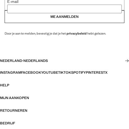
E-mail
ME AANMELDEN
Door je aan te melden, bevestig je dat je het
privacybeleid
hebt gelezen.
NEDERLAND
·
NEDERLANDS
INSTAGRAM
FACEBOOK
YOUTUBE
TIKTOK
SPOTIFY
PINTEREST
X
HELP
MIJN AANKOPEN
RETOURNEREN
BEDRIJF