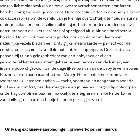
voegen lichte slaapzakken en opvouwbare verschoonmatten comfort en
bescherming toe, waar je ook bent. Deze collectie cadeaus voor baby's bevat
ook accessoires om de wereld van je kleintje overzichtelijk te houden: ruime
materniteittassen, mousseline toilettasjes, bedomranders en decoratieve
rieten manden die luiers, crèmes of speelgoed altijd binnen handbereik
houden. De ster- of maanvormige dou dous en de rammelaars van
natuurlijke vezels bieden een zintuiglijke meerwaarde — perfect voor de
eerste spelletjes en als knuffelmaatje bij het slapengaan. Deze cadeaus
passen bij tal van gelegenheden: van een babyshower of een
geboortepakket tot een attent gebaar bij een bezoek aan de kliniek, een
intieme doop of gewoon om de dagelijkse basics van de baby te vernieuwen.
Kiezen voor dit cadeauaanbod van Mango Home betekent kiezen voor
voornamelijk katoenen stoffen — zacht, ademend en aangenaam voor de
huid — die comfort, bescherming en welzijn bieden. Zorgvuldig ontworpen,
onderling combineerbaar en makkelijk te integreren in elke kinderkamer,
zodat elke groeifase een beetje fijner en gezelliger wordt.
Ontvang exclusieve aanbiedingen, privéverkopen en nieuws