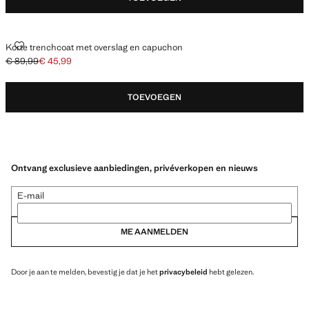
KORTE TRENCHCOAT MET OVERSLAG EN CAPUCHON
Korte trenchcoat met overslag en capuchon
€ 89,99
€ 45,99
Oorspronkelijke prijs doorgehaald [€ 89,99 ]
Huidige prijs [€ 45,99 ]
TOEVOEGEN
Ontvang exclusieve aanbiedingen, privéverkopen en nieuws
E-mail
ME AANMELDEN
Door je aan te melden, bevestig je dat je het
privacybeleid
hebt gelezen.