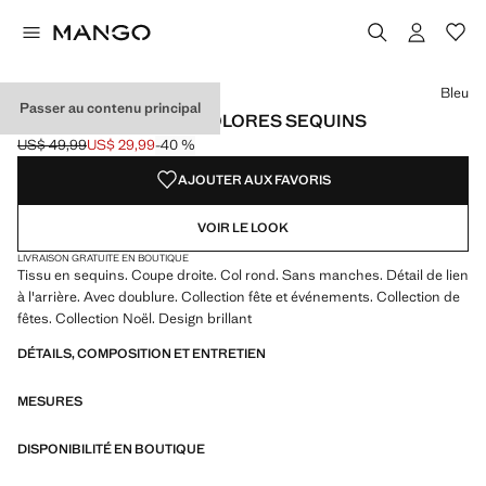
Choisissez une couleur
Couleur Bleu sélectionnée
Bleu
Passer au contenu principal
TOP RAYURES MULTICOLORES SEQUINS
US$ 49,99
US$ 29,99
-40 %
Prix initial barré [US$ 49,99 ]
Prix actuel [US$ 29,99 ]
AJOUTER AUX FAVORIS
VOIR LE LOOK
LIVRAISON GRATUITE EN BOUTIQUE
Tissu en sequins. Coupe droite. Col rond. Sans manches. Détail de lien
à l'arrière. Avec doublure. Collection fête et événements. Collection de
fêtes. Collection Noël. Design brillant
DÉTAILS, COMPOSITION ET ENTRETIEN
MESURES
DISPONIBILITÉ EN BOUTIQUE