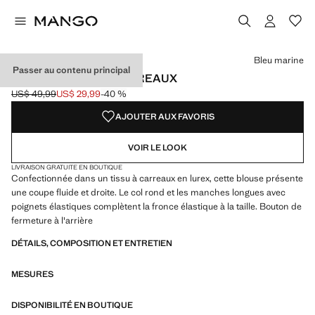
Choisissez une couleur
Couleur Bleu marine sélectionnée
Bleu marine
Passer au contenu principal
BLOUSE LUREX À CARREAUX
US$ 49,99
US$ 29,99
-40 %
Prix initial barré [US$ 49,99 ]
Prix actuel [US$ 29,99 ]
AJOUTER AUX FAVORIS
VOIR LE LOOK
LIVRAISON GRATUITE EN BOUTIQUE
Confectionnée dans un tissu à carreaux en lurex, cette blouse présente
une coupe fluide et droite. Le col rond et les manches longues avec
poignets élastiques complètent la fronce élastique à la taille. Bouton de
fermeture à l'arrière
DÉTAILS, COMPOSITION ET ENTRETIEN
MESURES
DISPONIBILITÉ EN BOUTIQUE