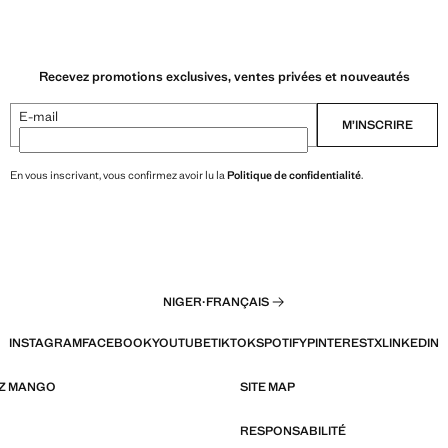
Recevez promotions exclusives, ventes privées et nouveautés
E-mail
M’INSCRIRE
En vous inscrivant, vous confirmez avoir lu la
Politique de confidentialité
.
NIGER
·
FRANÇAIS
INSTAGRAM
FACEBOOK
YOUTUBE
TIKTOK
SPOTIFY
PINTEREST
X
LINKEDIN
EZ MANGO
SITE MAP
RESPONSABILITÉ