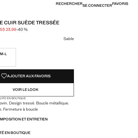
RECHERCHER
FAVORIS
SE CONNECTER
E CUIR SUÈDE TRESSÉE
S$ 23,99
-40 %
barré [US$ 39,99 ]
[US$ 23,99 ]
ne couleur
le sélectionnée
Sable
M-L
TÉS !
LE. JE LE VEUX !
AJOUTER AUX FAVORIS
VOIR LE LOOK
TUITE EN BOUTIQUE
ovin. Design tressé. Boucle métallique.
e. Fermeture à boucle
OMPOSITION ET ENTRETIEN
ITÉ EN BOUTIQUE