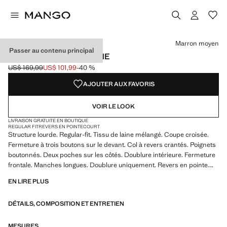
Choisissez une couleur
Marron moyen
Passer au contenu principal
MANTEAU CROISÉ LAINE
US$ 169,99
US$ 101,99
-40 %
Prix initial barré [US$ 169,99 ]
Prix actuel [US$ 101,99 ]
AJOUTER AUX FAVORIS
VOIR LE LOOK
LIVRAISON GRATUITE EN BOUTIQUE
REGULAR FIT
REVERS EN POINTE
COURT
Structure lourde. Regular-fit. Tissu de laine mélangé. Coupe croisée.
Fermeture à trois boutons sur le devant. Col à revers crantés. Poignets
boutonnés. Deux poches sur les côtés. Doublure intérieure. Fermeture
frontale. Manches longues. Doublure uniquement. Revers en pointe.
Coupe courte
EN LIRE PLUS
DÉTAILS, COMPOSITION ET ENTRETIEN
MESURES