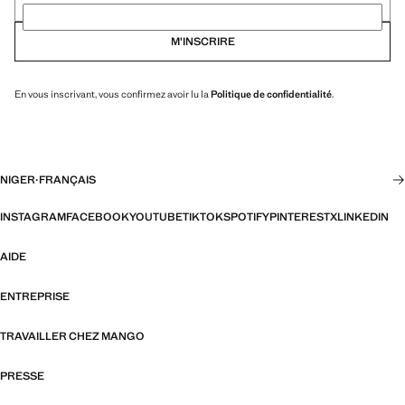
M’INSCRIRE
En vous inscrivant, vous confirmez avoir lu la
Politique de confidentialité
.
NIGER
·
FRANÇAIS
INSTAGRAM
FACEBOOK
YOUTUBE
TIKTOK
SPOTIFY
PINTEREST
X
LINKEDIN
AIDE
ENTREPRISE
TRAVAILLER CHEZ MANGO
PRESSE