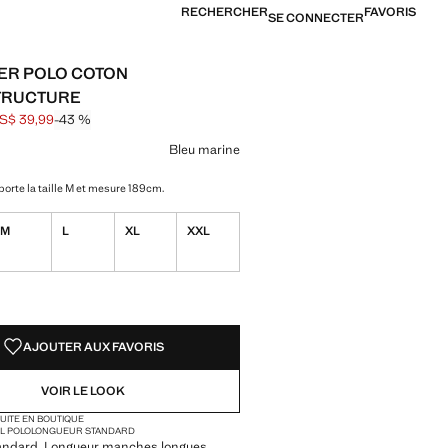
RECHERCHER
FAVORIS
SE CONNECTER
ER POLO COTON
TRUCTURE
S$ 39,99
-43 %
barré [US$ 69,99 ]
[US$ 39,99 ]
ne couleur
u marine sélectionnée
r Bleu ciel
Bleu marine
orte la taille M et mesure 189cm.
M
L
XL
XXL
TÉS !
LE. JE LE VEUX !
AJOUTER AUX FAVORIS
VOIR LE LOOK
TUITE EN BOUTIQUE
L POLO
LONGUEUR STANDARD
andard. Longueur manches longues.