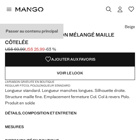
Choisissez une couleur
Couleur Bleu marine
Couleur Bordeaux
Couleur Beige sélectionnée
Beige
Passer au contenu principal
PULL-OVER POLO COTON MÉLANGÉ MAILLE
CÔTELÉE
US$ 69,99
US$ 25,99
-63 %
Prix initial barré [US$ 69,99 ]
Prix actuel [US$ 25,99 ]
AJOUTER AUX FAVORIS
VOIR LE LOOK
LIVRAISON GRATUITE EN BOUTIQUE
REGULAR FIT
COL POLO
LONGUEUR STANDARD
Longueur standard. Longueur manches longues. Silhouette droite.
Structure maille fine. Emplacement fermeture Col. Col à revers Polo.
Produit en solde
DÉTAILS, COMPOSITION ET ENTRETIEN
MESURES