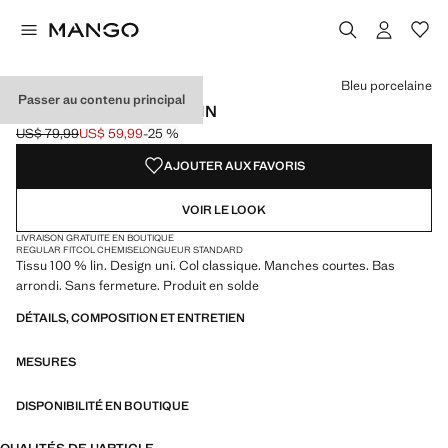
Choisissez une couleur
Couleur Blanc
Couleur Bleu porcelaine sélectionnée
Bleu porcelaine
Passer au contenu principal
CHEMISE POLO 100 % LIN
US$ 79,99
US$ 59,99
-25 %
Prix initial barré [US$ 79,99 ]
Prix actuel [US$ 59,99 ]
AJOUTER AUX FAVORIS
VOIR LE LOOK
LIVRAISON GRATUITE EN BOUTIQUE
REGULAR FIT
COL CHEMISE
LONGUEUR STANDARD
Tissu 100 % lin. Design uni. Col classique. Manches courtes. Bas
arrondi. Sans fermeture. Produit en solde
DÉTAILS, COMPOSITION ET ENTRETIEN
MESURES
DISPONIBILITÉ EN BOUTIQUE