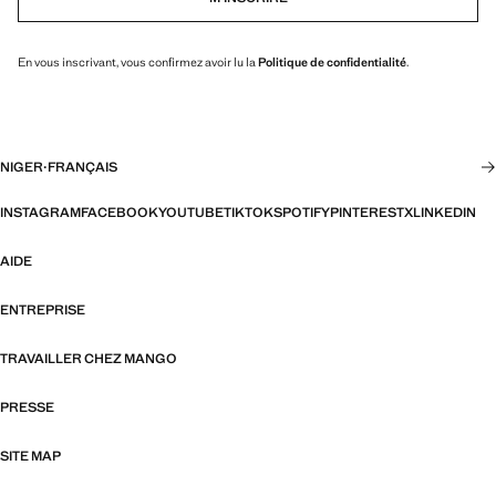
En vous inscrivant, vous confirmez avoir lu la
Politique de confidentialité
.
NIGER
·
FRANÇAIS
INSTAGRAM
FACEBOOK
YOUTUBE
TIKTOK
SPOTIFY
PINTEREST
X
LINKEDIN
AIDE
ENTREPRISE
TRAVAILLER CHEZ MANGO
PRESSE
SITE MAP