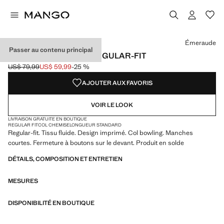
Choisissez une couleur
Couleur Émeraude sélectionnée
Émeraude
Passer au contenu principal
CHEMISE IMPRIMÉE REGULAR-FIT
US$ 79,99
US$ 59,99
-25 %
Prix initial barré [US$ 79,99 ]
Prix actuel [US$ 59,99 ]
AJOUTER AUX FAVORIS
VOIR LE LOOK
LIVRAISON GRATUITE EN BOUTIQUE
REGULAR FIT
COL CHEMISE
LONGUEUR STANDARD
Regular-fit. Tissu fluide. Design imprimé. Col bowling. Manches
courtes. Fermeture à boutons sur le devant. Produit en solde
DÉTAILS, COMPOSITION ET ENTRETIEN
MESURES
DISPONIBILITÉ EN BOUTIQUE