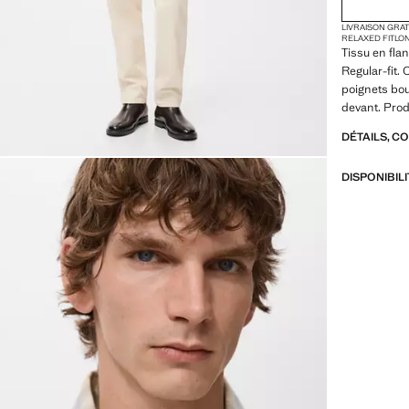
LIVRAISON GRA
RELAXED FIT
LO
Tissu en flan
Regular-fit.
poignets bou
devant. Prod
DÉTAILS, C
DISPONIBIL