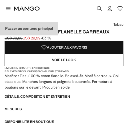
Choisissez une couleur
Couleur Tabac sélectionnée
Tabac
Passer au contenu principal
CHEMISE 100 % COTON FLANELLE CARREAUX
US$ 79,99
US$ 29,99
-63 %
Prix initial barré [US$ 79,99 ]
Prix actuel [US$ 29,99 ]
AJOUTER AUX FAVORIS
VOIR LE LOOK
LIVRAISON GRATUITE EN BOUTIQUE
RELAXED FIT
COL CHEMISE
LONGUEUR STANDARD
Matière : Tissu 100 % coton flanelle. Relaxed-fit. Motif à carreaux. Col
classique. Manches longues et poignets boutonnés. Fermeture à
boutons sur le devant. Produit en solde
DÉTAILS, COMPOSITION ET ENTRETIEN
MESURES
DISPONIBILITÉ EN BOUTIQUE