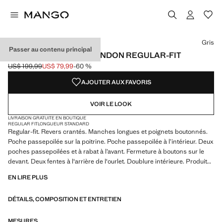
Choisissez une couleur
Couleur Bleu marine
Couleur Gris sélectionnée
Gris
Passer au contenu principal
VESTE DE COSTUME LONDON REGULAR-FIT
US$ 199,99
US$ 79,99
-60 %
Prix initial barré [US$ 199,99 ]
Prix actuel [US$ 79,99 ]
AJOUTER AUX FAVORIS
VOIR LE LOOK
LIVRAISON GRATUITE EN BOUTIQUE
REGULAR FIT
LONGUEUR STANDARD
Regular-fit. Revers crantés. Manches longues et poignets boutonnés.
Poche passepoilée sur la poitrine. Poche passepoilée à l’intérieur. Deux
poches passepoilées et à rabat à l’avant. Fermeture à boutons sur le
devant. Deux fentes à l'arrière de l'ourlet. Doublure intérieure. Produit
en solde
EN LIRE PLUS
DÉTAILS, COMPOSITION ET ENTRETIEN
MESURES