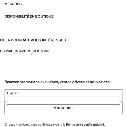
más durables, versátiles y atemporales
MESURES
DISPONIBILITÉ EN BOUTIQUE
CELA POURRAIT VOUS INTÉRESSER
HOMME
BLAZERS
COSTUME
Recevez promotions exclusives, ventes privées et nouveautés
E-mail
M’INSCRIRE
En vous inscrivant, vous confirmez avoir lu la
Politique de confidentialité
.