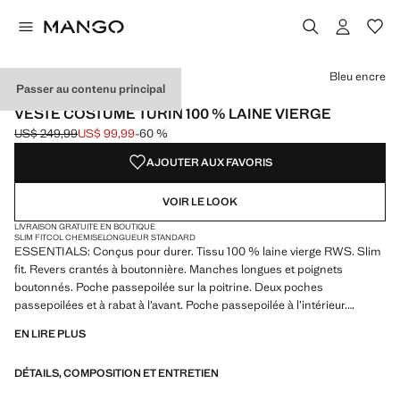
Choisissez une couleur
Couleur Bleu encre sélectionnée
Couleur Bleu marine
Couleur Marron moyen
Couleur Marron
Bleu encre
Passer au contenu principal
ESSENTIALS
VESTE COSTUME TURIN 100 % LAINE VIERGE
US$ 249,99
US$ 99,99
-60 %
Prix initial barré [US$ 249,99 ]
Prix actuel [US$ 99,99 ]
AJOUTER AUX FAVORIS
VOIR LE LOOK
LIVRAISON GRATUITE EN BOUTIQUE
SLIM FIT
COL CHEMISE
LONGUEUR STANDARD
ESSENTIALS: Conçus pour durer. Tissu 100 % laine vierge RWS. Slim
fit. Revers crantés à boutonnière. Manches longues et poignets
boutonnés. Poche passepoilée sur la poitrine. Deux poches
passepoilées et à rabat à l’avant. Poche passepoilée à l’intérieur.
Fermeture à boutons sur le devant. Doublure intérieure
EN LIRE PLUS
ESSENTIALS: Made to last. Hemos reforzado nuestras exigencias de
DÉTAILS, COMPOSITION ET ENTRETIEN
calidad añadiendo nuevas pruebas de resistencia a nuestras prendas.
Diseñadas considerando cuidadosamente su confección, son todavía