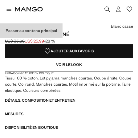
Choisissez une couleur
Couleur Blanc cassé sélectionnée
Blanc cassé
Passer au contenu principal
PYJAMA COURT COMBINÉ
US$ 35,99
US$ 25,99
-28 %
Prix initial barré [US$ 35,99 ]
Prix actuel [US$ 25,99 ]
AJOUTER AUX FAVORIS
VOIR LE LOOK
LIVRAISON GRATUITE EN BOUTIQUE
Tissu 100 % coton. Lot pyjama manches courtes. Coupe droite. Coupe
courte. Col rond. Manches courtes. Motif imprimé sur la poitrine. Taille
élastique. Couleurs combinées
DÉTAILS, COMPOSITION ET ENTRETIEN
MESURES
DISPONIBILITÉ EN BOUTIQUE