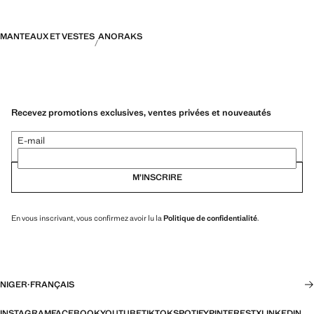
MANTEAUX ET VESTES
ANORAKS
Recevez promotions exclusives, ventes privées et nouveautés
E-mail
M’INSCRIRE
En vous inscrivant, vous confirmez avoir lu la
Politique de confidentialité
.
NIGER
·
FRANÇAIS
INSTAGRAM
FACEBOOK
YOUTUBE
TIKTOK
SPOTIFY
PINTEREST
X
LINKEDIN