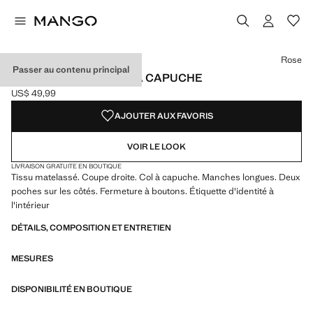
Choisissez une couleur
Couleur Noir
Couleur Bleu marine
Couleur Écru
Couleur Rose sélectionnée
Rose
Passer au contenu principal
ANORAK MATELASSÉ À CAPUCHE
US$ 49,99
Prix actuel [US$ 49,99 ]
AJOUTER AUX FAVORIS
VOIR LE LOOK
LIVRAISON GRATUITE EN BOUTIQUE
Tissu matelassé. Coupe droite. Col à capuche. Manches longues. Deux
poches sur les côtés. Fermeture à boutons. Étiquette d'identité à
l'intérieur
DÉTAILS, COMPOSITION ET ENTRETIEN
MESURES
DISPONIBILITÉ EN BOUTIQUE