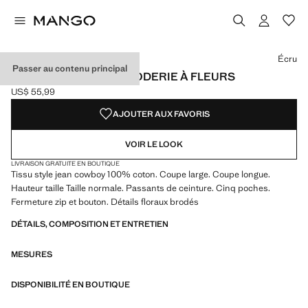
Choisissez une couleur
Couleur Écru sélectionnée
Écru
Passer au contenu principal
JEAN LARGE AVEC BRODERIE À FLEURS
US$ 55,99
Prix actuel [US$ 55,99 ]
AJOUTER AUX FAVORIS
VOIR LE LOOK
LIVRAISON GRATUITE EN BOUTIQUE
Tissu style jean cowboy 100% coton. Coupe large. Coupe longue.
Hauteur taille Taille normale. Passants de ceinture. Cinq poches.
Fermeture zip et bouton. Détails floraux brodés
DÉTAILS, COMPOSITION ET ENTRETIEN
MESURES
DISPONIBILITÉ EN BOUTIQUE