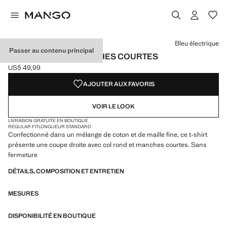
Choisissez une couleur
Couleur Jaune pastel
Couleur Kaki
Couleur Écru
Bleu électrique
Passer au contenu principal
T-SHIRT MAILLE MANCHES COURTES
US$ 49,99
Prix actuel [US$ 49,99 ]
AJOUTER AUX FAVORIS
VOIR LE LOOK
LIVRAISON GRATUITE EN BOUTIQUE
REGULAR FIT
LONGUEUR STANDARD
Confectionné dans un mélange de coton et de maille fine, ce t-shirt
présente une coupe droite avec col rond et manches courtes. Sans
fermeture
DÉTAILS, COMPOSITION ET ENTRETIEN
MESURES
DISPONIBILITÉ EN BOUTIQUE