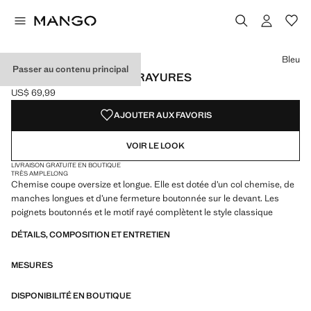
Choisissez une couleur
Bleu
Passer au contenu principal
CHEMISE OVERSIZE À RAYURES
US$ 69,99
Prix actuel [US$ 69,99 ]
AJOUTER AUX FAVORIS
VOIR LE LOOK
LIVRAISON GRATUITE EN BOUTIQUE
TRÈS AMPLE
LONG
Chemise coupe oversize et longue. Elle est dotée d’un col chemise, de
manches longues et d’une fermeture boutonnée sur le devant. Les
poignets boutonnés et le motif rayé complètent le style classique
DÉTAILS, COMPOSITION ET ENTRETIEN
MESURES
DISPONIBILITÉ EN BOUTIQUE