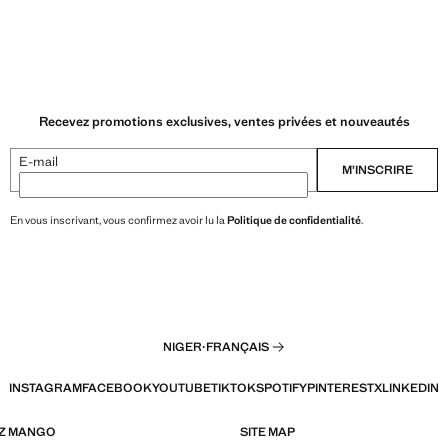
Recevez promotions exclusives, ventes privées et nouveautés
E-mail
M’INSCRIRE
En vous inscrivant, vous confirmez avoir lu la
Politique de confidentialité
.
NIGER
·
FRANÇAIS
INSTAGRAM
FACEBOOK
YOUTUBE
TIKTOK
SPOTIFY
PINTEREST
X
LINKEDIN
EZ MANGO
SITE MAP