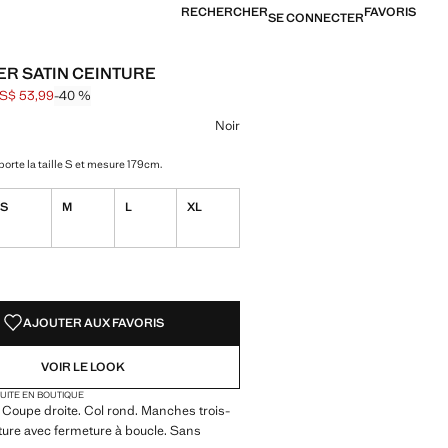
RECHERCHER
FAVORIS
SE CONNECTER
ER SATIN CEINTURE
S$ 53,99
-40 %
barré [US$ 89,99 ]
[US$ 53,99 ]
ne couleur
r sélectionnée
Noir
orte la taille S et mesure 179cm.
S
M
L
XL
TÉS !
LE. JE LE VEUX !
AJOUTER AUX FAVORIS
VOIR LE LOOK
TUITE EN BOUTIQUE
. Coupe droite. Col rond. Manches trois-
ture avec fermeture à boucle. Sans