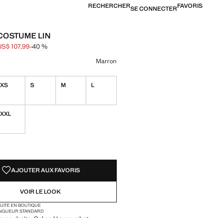
RECHERCHER
FAVORIS
SE CONNECTER
COSTUME LIN
US$ 107,99
-40 %
barré [US$ 179,99 ]
US$ 107,99 ]
ne couleur
ron sélectionnée
Marron
XS
S
M
L
XXL
TÉS !
LE. JE LE VEUX !
AJOUTER AUX FAVORIS
VOIR LE LOOK
TUITE EN BOUTIQUE
NGUEUR STANDARD