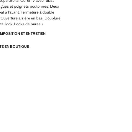
upe droite. Col en V avec rabat.
gues et poignets boutonnés. Deux
at à l’avant. Fermeture à double
Ouverture arrière en bas. Doublure
otal look. Looks de bureau
OMPOSITION ET ENTRETIEN
ITÉ EN BOUTIQUE