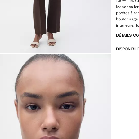
100% Lin. Co
Manches lon
poches à rab
boutonnage. 
intérieure. T
DÉTAILS, C
DISPONIBIL