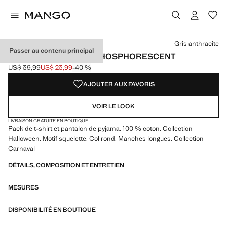
Choisissez une couleur
Couleur Gris anthracite sélectionnée
Gris anthracite
Passer au contenu principal
PYJAMA SQUELETTE PHOSPHORESCENT
US$ 39,99
US$ 23,99
-40 %
Prix initial barré [US$ 39,99 ]
Prix actuel [US$ 23,99 ]
AJOUTER AUX FAVORIS
VOIR LE LOOK
LIVRAISON GRATUITE EN BOUTIQUE
Pack de t-shirt et pantalon de pyjama. 100 % coton. Collection
Halloween. Motif squelette. Col rond. Manches longues. Collection
Carnaval
DÉTAILS, COMPOSITION ET ENTRETIEN
MESURES
DISPONIBILITÉ EN BOUTIQUE