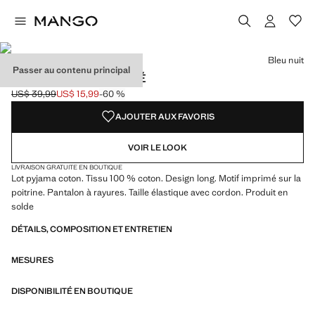
Choisissez une couleur
Bleu nuit
Passer au contenu principal
PYJAMA LONG IMPRIMÉ
US$ 39,99
US$ 15,99
-60 %
Prix initial barré [US$ 39,99 ]
Prix actuel [US$ 15,99 ]
AJOUTER AUX FAVORIS
VOIR LE LOOK
LIVRAISON GRATUITE EN BOUTIQUE
Lot pyjama coton. Tissu 100 % coton. Design long. Motif imprimé sur la
poitrine. Pantalon à rayures. Taille élastique avec cordon. Produit en
solde
DÉTAILS, COMPOSITION ET ENTRETIEN
MESURES
DISPONIBILITÉ EN BOUTIQUE