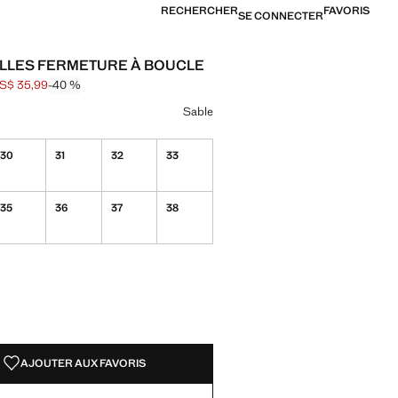
RECHERCHER
FAVORIS
SE CONNECTER
LLES FERMETURE À BOUCLE
S$ 35,99
-40 %
barré [US$ 59,99 ]
[US$ 35,99 ]
ne couleur
le sélectionnée
Sable
30
31
32
33
35
36
37
38
TÉS !
LE. JE LE VEUX !
AJOUTER AUX FAVORIS