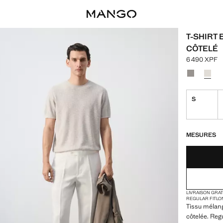
T-SHIRT 
CÔTELÉ
6 490 XPF
Prix actuel 
Choisissez u
Couleur Ble
Couleu
S
DERNIÈRES UNI
NON DISPONIB
MESURES
LIVRAISON GRA
REGULAR FIT
LO
Tissu mélang
côtelée. Reg