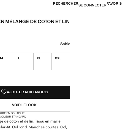
RECHERCHER
FAVORIS
SE CONNECTER
EN MÉLANGE DE COTON ET LIN
[6 490 XPF ]
ne couleur
u marine
r Sable sélectionnée
Sable
M
L
XL
XXL
TÉS !
LE. JE LE VEUX !
AJOUTER AUX FAVORIS
VOIR LE LOOK
TUITE EN BOUTIQUE
NGUEUR STANDARD
e de coton et de lin. Tissu en maille
ular-fit. Col rond. Manches courtes. Col,