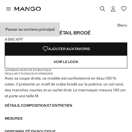
Choisissez une couleur
Couleur Blanc sélectionnée
Couleur Bleu marine
Blanc
Passer au contenu principal
T-SHIRT 100 % COTON DÉTAIL BRODÉ
4 990 XPF
Prix actuel [4 990 XPF ]
AJOUTER AUX FAVORIS
VOIR LE LOOK
LIVRAISON GRATUITE EN BOUTIQUE
REGULAR FIT
LONGUEUR STANDARD
Avec sa coupe droite, ce modèle est confectionné en tissu 100 %
coton. Il présente un motif de crabe brodé sur la poitrine, un col rond,
des manches courtes et un ourlet droit. Le mannequin mesure 190 cm
et porte une taille M
DÉTAILS, COMPOSITION ET ENTRETIEN
MESURES
DISPONIBILITÉ EN BOUTIQUE