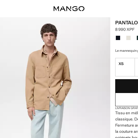
PANTALO
8 990 XPF
Prix actuel 
Choisissez u
Couleur Ble
Couleu
Le mannequin p
XS
DERNIÈRES UNI
NON DISPONIB
LIVRAISON GRA
Tissu en mél
classique. D
Fermeture av
la couture a
poignets bo