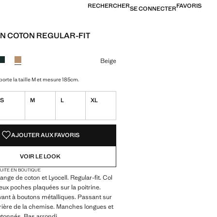
RECHERCHER
FAVORIS
SE CONNECTER
N COTON REGULAR-FIT
[8 990 XPF ]
ne couleur
u marine foncé
r Blanc cassé
Couleur Vert foncé
Couleur Beige sélectionnée
Beige
orte la taille M et mesure 185cm.
S
M
L
XL
TÉS !
LE. JE LE VEUX !
AJOUTER AUX FAVORIS
VOIR LE LOOK
TUITE EN BOUTIQUE
ange de coton et Lyocell. Regular-fit. Col
eux poches plaquées sur la poitrine.
ant à boutons métalliques. Passant sur
rrière de la chemise. Manches longues et
utonnés. Bas arrondi