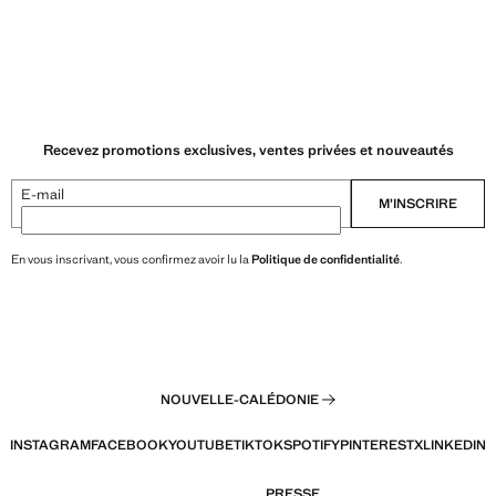
Recevez promotions exclusives, ventes privées et nouveautés
E-mail
M’INSCRIRE
En vous inscrivant, vous confirmez avoir lu la
Politique de confidentialité
.
NOUVELLE-CALÉDONIE
INSTAGRAM
FACEBOOK
YOUTUBE
TIKTOK
SPOTIFY
PINTEREST
X
LINKEDIN
PRESSE