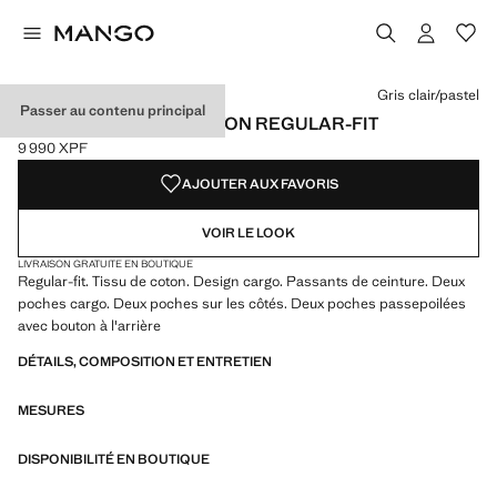
Choisissez une couleur
Couleur Kaki
Couleur Gris clair/pastel sélectionnée
Couleur Gris
Gris clair/pastel
Passer au contenu principal
PANTALON CARGO COTON REGULAR-FIT
9 990 XPF
Prix actuel [9 990 XPF ]
AJOUTER AUX FAVORIS
VOIR LE LOOK
LIVRAISON GRATUITE EN BOUTIQUE
Regular-fit. Tissu de coton. Design cargo. Passants de ceinture. Deux
poches cargo. Deux poches sur les côtés. Deux poches passepoilées
avec bouton à l'arrière
DÉTAILS, COMPOSITION ET ENTRETIEN
MESURES
DISPONIBILITÉ EN BOUTIQUE