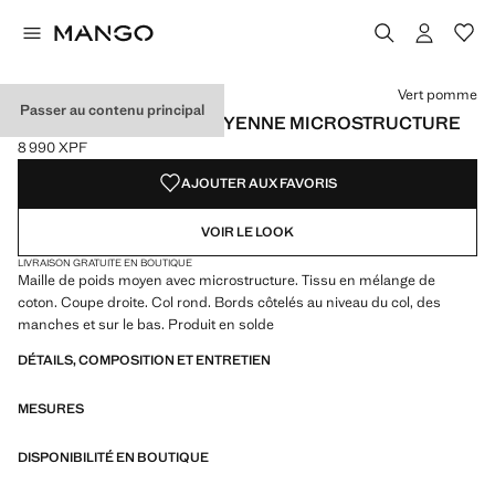
Choisissez une couleur
Couleur Jaune pastel
Couleur Écru
Couleur Vert pomme sélectionnée
Vert pomme
Passer au contenu principal
PULL-OVER MAILLE MOYENNE MICROSTRUCTURE
8 990 XPF
Prix actuel [8 990 XPF ]
AJOUTER AUX FAVORIS
VOIR LE LOOK
LIVRAISON GRATUITE EN BOUTIQUE
Maille de poids moyen avec microstructure. Tissu en mélange de
coton. Coupe droite. Col rond. Bords côtelés au niveau du col, des
manches et sur le bas. Produit en solde
DÉTAILS, COMPOSITION ET ENTRETIEN
MESURES
DISPONIBILITÉ EN BOUTIQUE