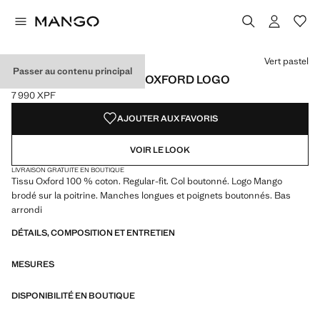
Choisissez une couleur
Couleur Blanc
Couleur Bleu marine foncé
Couleur Écru
Vert pastel
Passer au contenu principal
CHEMISE 100 % COTON OXFORD LOGO
7 990 XPF
Prix actuel [7 990 XPF ]
AJOUTER AUX FAVORIS
VOIR LE LOOK
LIVRAISON GRATUITE EN BOUTIQUE
Tissu Oxford 100 % coton. Regular-fit. Col boutonné. Logo Mango
brodé sur la poitrine. Manches longues et poignets boutonnés. Bas
arrondi
DÉTAILS, COMPOSITION ET ENTRETIEN
MESURES
DISPONIBILITÉ EN BOUTIQUE