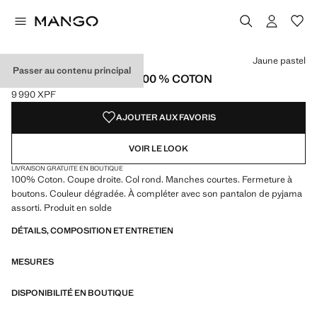
Choisissez une couleur
Jaune pastel
Passer au contenu principal
CARDIGAN DÉGRADÉ 100 % COTON
9 990 XPF
Prix actuel [9 990 XPF ]
AJOUTER AUX FAVORIS
VOIR LE LOOK
LIVRAISON GRATUITE EN BOUTIQUE
100% Coton. Coupe droite. Col rond. Manches courtes. Fermeture à
boutons. Couleur dégradée. À compléter avec son pantalon de pyjama
assorti. Produit en solde
DÉTAILS, COMPOSITION ET ENTRETIEN
MESURES
DISPONIBILITÉ EN BOUTIQUE