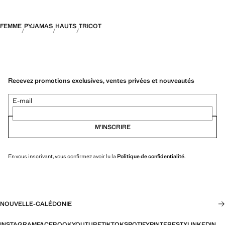
FEMME
PYJAMAS
HAUTS
TRICOT
Recevez promotions exclusives, ventes privées et nouveautés
E-mail
M’INSCRIRE
En vous inscrivant, vous confirmez avoir lu la
Politique de confidentialité
.
NOUVELLE-CALÉDONIE
INSTAGRAM
FACEBOOK
YOUTUBE
TIKTOK
SPOTIFY
PINTEREST
X
LINKEDIN