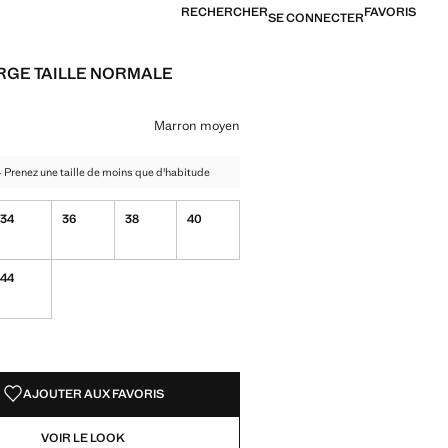
RECHERCHER
FAVORIS
SE CONNECTER
RGE TAILLE NORMALE
[8 990 XPF ]
ne couleur
ron moyen sélectionnée
Marron moyen
 - Prenez une taille de moins que d'habitude
34
36
38
40
44
TÉS !
LE. JE LE VEUX !
AJOUTER AUX FAVORIS
VOIR LE LOOK