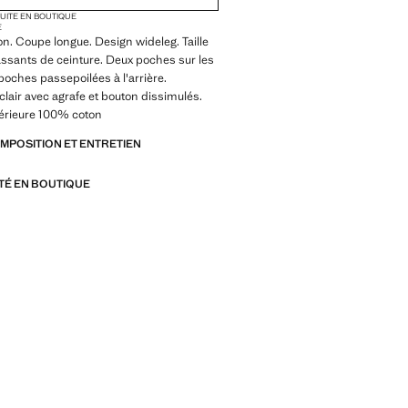
TUITE EN BOUTIQUE
E
on. Coupe longue. Design wideleg. Taille
ssants de ceinture. Deux poches sur les
poches passepoilées à l'arrière.
lair avec agrafe et bouton dissimulés.
térieure 100% coton
OMPOSITION ET ENTRETIEN
ITÉ EN BOUTIQUE