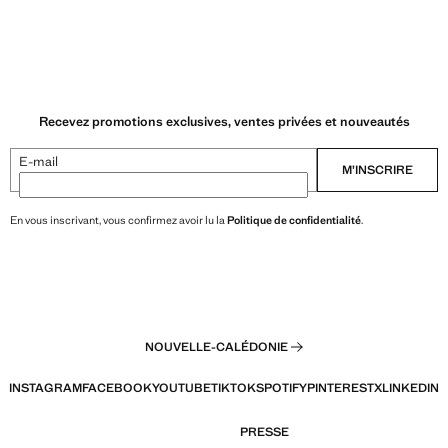
Recevez promotions exclusives, ventes privées et nouveautés
E-mail
M’INSCRIRE
En vous inscrivant, vous confirmez avoir lu la
Politique de confidentialité
.
NOUVELLE-CALÉDONIE
INSTAGRAM
FACEBOOK
YOUTUBE
TIKTOK
SPOTIFY
PINTEREST
X
LINKEDIN
PRESSE