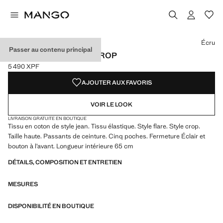
Choisissez une couleur
Couleur Noir
Couleur Blanc
Couleur Écru sélectionnée
Écru
Passer au contenu principal
JEAN SIENNA FLARE CROP
5 490 XPF
Prix actuel [5 490 XPF ]
AJOUTER AUX FAVORIS
VOIR LE LOOK
LIVRAISON GRATUITE EN BOUTIQUE
Tissu en coton de style jean. Tissu élastique. Style flare. Style crop.
Taille haute. Passants de ceinture. Cinq poches. Fermeture Éclair et
bouton à l’avant. Longueur intérieure 65 cm
DÉTAILS, COMPOSITION ET ENTRETIEN
MESURES
DISPONIBILITÉ EN BOUTIQUE