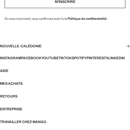
M’INSCRIRE
En vous inscrivant, vous confirmez avoir lu la
Politique de confidentialité
.
NOUVELLE-CALÉDONIE
INSTAGRAM
FACEBOOK
YOUTUBE
TIKTOK
SPOTIFY
PINTEREST
X
LINKEDIN
AIDE
MES ACHATS
RETOURS
ENTREPRISE
TRAVAILLER CHEZ MANGO