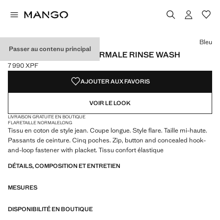
Choisissez une couleur
Couleur Noir
Couleur Bleu sélectionnée
Bleu
Passer au contenu principal
JEAN FLARE TAILLE NORMALE RINSE WASH
7 990 XPF
Prix actuel [7 990 XPF ]
AJOUTER AUX FAVORIS
VOIR LE LOOK
LIVRAISON GRATUITE EN BOUTIQUE
FLARE
TAILLE NORMALE
LONG
Tissu en coton de style jean. Coupe longue. Style flare. Taille mi-haute.
Passants de ceinture. Cinq poches. Zip, button and concealed hook-
and-loop fastener with placket. Tissu confort élastique
DÉTAILS, COMPOSITION ET ENTRETIEN
MESURES
DISPONIBILITÉ EN BOUTIQUE