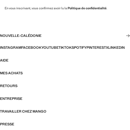
En vous inscrivant, vous confirmez avoir lu la
Politique de confidentialité
.
NOUVELLE-CALÉDONIE
INSTAGRAM
FACEBOOK
YOUTUBE
TIKTOK
SPOTIFY
PINTEREST
X
LINKEDIN
AIDE
MES ACHATS
RETOURS
ENTREPRISE
TRAVAILLER CHEZ MANGO
PRESSE