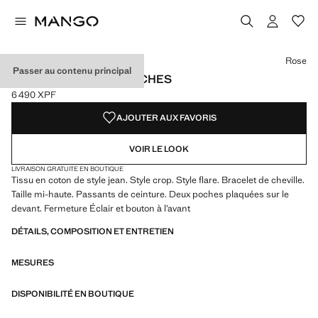
Choisissez une couleur
Rose
Passer au contenu principal
JEAN FLARE CROP POCHES
6 490 XPF
Prix actuel [6 490 XPF ]
AJOUTER AUX FAVORIS
VOIR LE LOOK
LIVRAISON GRATUITE EN BOUTIQUE
Tissu en coton de style jean. Style crop. Style flare. Bracelet de cheville.
Taille mi-haute. Passants de ceinture. Deux poches plaquées sur le
devant. Fermeture Éclair et bouton à l’avant
DÉTAILS, COMPOSITION ET ENTRETIEN
MESURES
DISPONIBILITÉ EN BOUTIQUE