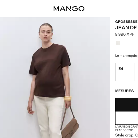
GROSSESSE
JEAN DE
8 990 XPF
Prix actuel 
Choisissez u
Le mannequin p
34
DERNIÈRES UNI
NON DISPONIB
MESURES
LIVRAISON GRA
FLARE
CROP
Style crop. C