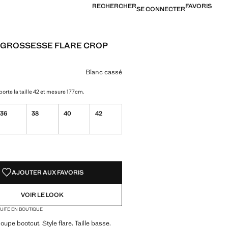
RECHERCHER
FAVORIS
SE CONNECTER
 GROSSESSE FLARE CROP
[8 990 XPF ]
ne couleur
Blanc cassé
orte la taille 42 et mesure 177cm.
36
38
40
42
TÉS !
LE. JE LE VEUX !
AJOUTER AUX FAVORIS
VOIR LE LOOK
TUITE EN BOUTIQUE
oupe bootcut. Style flare. Taille basse.