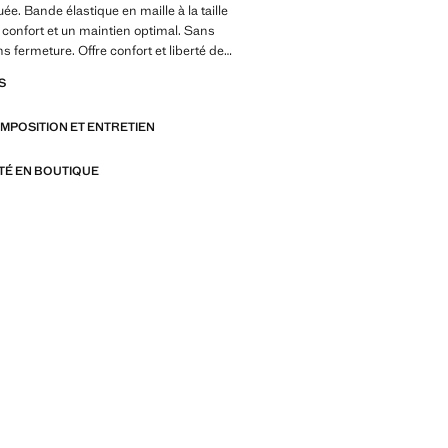
quée. Bande élastique en maille à la taille
 confort et un maintien optimal. Sans
s fermeture. Offre confort et liberté de
Grossesse. Exclusivité Internet. Bande
S
ssu en coton de style jean. Flare. Forme
le moyenne. Sans fermeture. Longueur
OMPOSITION ET ENTRETIEN
8 cm. Blouson biker effet usé. Deux
ées à l'arrière. Longueur intérieure
ITÉ EN BOUTIQUE