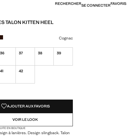
RECHERCHER
FAVORIS
SE CONNECTER
S TALON KITTEN HEEL
[6 490 XPF ]
ne couleur
nac sélectionnée
ur Écru
Couleur Chocolat
Cognac
36
37
38
39
41
42
TÉS !
LE. JE LE VEUX !
AJOUTER AUX FAVORIS
VOIR LE LOOK
TUITE EN BOUTIQUE
esign à lanières. Design slingback. Talon