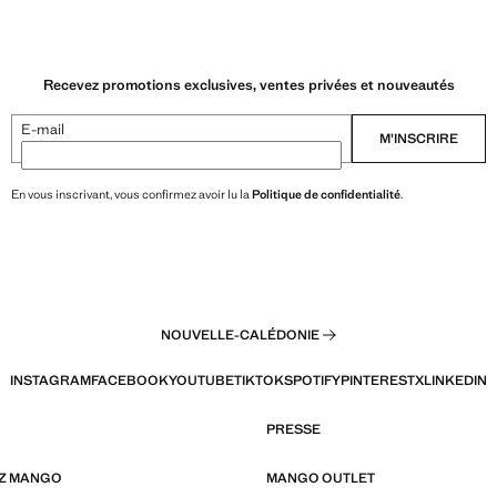
Recevez promotions exclusives, ventes privées et nouveautés
E-mail
M’INSCRIRE
En vous inscrivant, vous confirmez avoir lu la
Politique de confidentialité
.
NOUVELLE-CALÉDONIE
INSTAGRAM
FACEBOOK
YOUTUBE
TIKTOK
SPOTIFY
PINTEREST
X
LINKEDIN
PRESSE
EZ MANGO
MANGO OUTLET