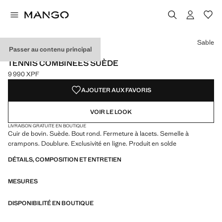
Choisissez une couleur
Sable
Passer au contenu principal
EXCLUSIVITÉ INTERNET
TENNIS COMBINÉES SUÈDE
9 990 XPF
Prix actuel [9 990 XPF ]
AJOUTER AUX FAVORIS
VOIR LE LOOK
LIVRAISON GRATUITE EN BOUTIQUE
Cuir de bovin. Suède. Bout rond. Fermeture à lacets. Semelle à
crampons. Doublure. Exclusivité en ligne. Produit en solde
DÉTAILS, COMPOSITION ET ENTRETIEN
MESURES
DISPONIBILITÉ EN BOUTIQUE