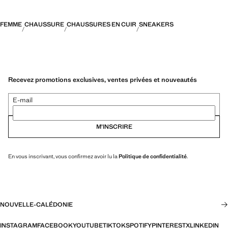
FEMME
CHAUSSURE
CHAUSSURES EN CUIR
SNEAKERS
Recevez promotions exclusives, ventes privées et nouveautés
E-mail
M’INSCRIRE
En vous inscrivant, vous confirmez avoir lu la
Politique de confidentialité
.
NOUVELLE-CALÉDONIE
INSTAGRAM
FACEBOOK
YOUTUBE
TIKTOK
SPOTIFY
PINTEREST
X
LINKEDIN