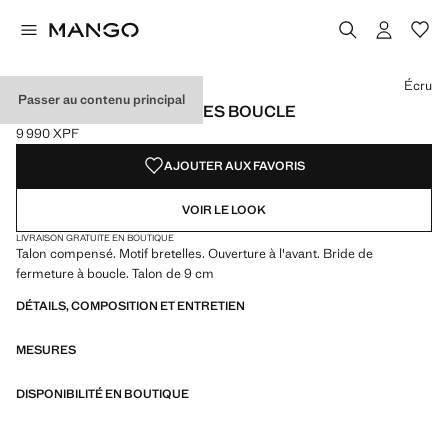
Choisissez une couleur
Couleur Écru sélectionnée
Écru
Passer au contenu principal
SANDALES COMPENSÉES BOUCLE
9 990 XPF
Prix actuel [9 990 XPF ]
AJOUTER AUX FAVORIS
VOIR LE LOOK
LIVRAISON GRATUITE EN BOUTIQUE
Talon compensé. Motif bretelles. Ouverture à l'avant. Bride de
fermeture à boucle. Talon de 9 cm
DÉTAILS, COMPOSITION ET ENTRETIEN
MESURES
DISPONIBILITÉ EN BOUTIQUE