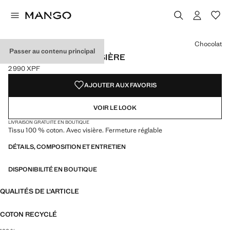
Choisissez une couleur
Couleur Écru
Couleur Rose
Couleur Chocolat sélectionnée
Chocolat
Passer au contenu principal
CASQUETTE COTON VISIÈRE
2 990 XPF
Prix actuel [2 990 XPF ]
AJOUTER AUX FAVORIS
VOIR LE LOOK
LIVRAISON GRATUITE EN BOUTIQUE
Tissu 100 % coton. Avec visière. Fermeture réglable
DÉTAILS, COMPOSITION ET ENTRETIEN
DISPONIBILITÉ EN BOUTIQUE
QUALITÉS DE L'ARTICLE
COTON RECYCLÉ