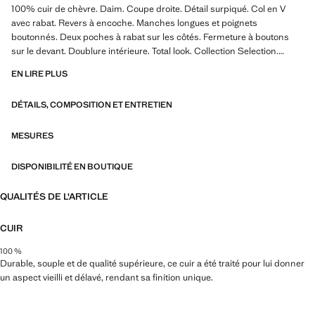
100% cuir de chèvre. Daim. Coupe droite. Détail surpiqué. Col en V
avec rabat. Revers à encoche. Manches longues et poignets
boutonnés. Deux poches à rabat sur les côtés. Fermeture à boutons
sur le devant. Doublure intérieure. Total look. Collection Selection.
Produit en solde
EN LIRE PLUS
Une sélection de vêtements raffinés, confectionnés dans des tissus de
DÉTAILS, COMPOSITION ET ENTRETIEN
qualité, pour constituer une garde-robe féminine et contemporaine
pour les grandes occasions
MESURES
DISPONIBILITÉ EN BOUTIQUE
QUALITÉS DE L'ARTICLE
CUIR
100 %
Durable, souple et de qualité supérieure, ce cuir a été traité pour lui donner
un aspect vieilli et délavé, rendant sa finition unique.