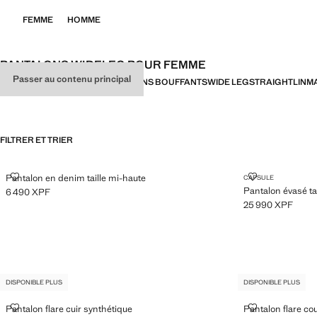
FEMME
HOMME
PANTALONS WIDELEG POUR FEMME
Passer au contenu principal
TOUT
HABILLÉS
CASUAL
PANTALONS BOUFFANTS
WIDE LEG
STRAIGHT
LIN
MA
FILTRER ET TRIER
PANTALON EN DENIM TAILLE MI-HAUTE
PANTALON ÉV
Pantalon en denim taille mi-haute
CAPSULE
Pantalon évasé ta
6 490 XPF
Prix actuel [6 490 XPF ]
25 990 XPF
Prix actuel [25 99
DISPONIBLE PLUS
DISPONIBLE PLUS
PANTALON FLARE CUIR SYNTHÉTIQUE
PANTALON FL
Pantalon flare cuir synthétique
Pantalon flare co