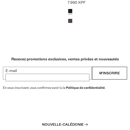
7 990 XPF
 XPF ]
Prix actuel [7 990 XPF ]
Couleurs
Noir
Marron moyen
Recevez promotions exclusives, ventes privées et nouveautés
E-mail
M’INSCRIRE
En vous inscrivant, vous confirmez avoir lu la
Politique de confidentialité
.
NOUVELLE-CALÉDONIE