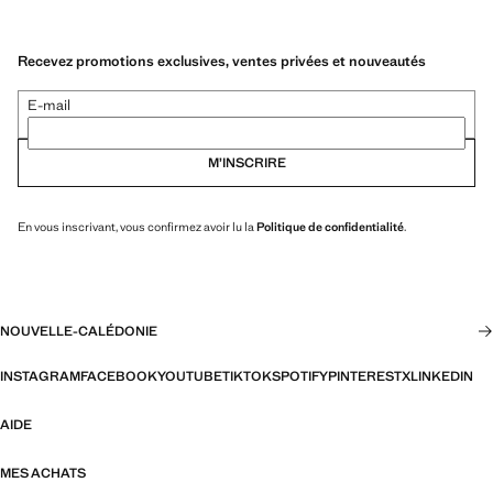
Recevez promotions exclusives, ventes privées et nouveautés
E-mail
M’INSCRIRE
En vous inscrivant, vous confirmez avoir lu la
Politique de confidentialité
.
NOUVELLE-CALÉDONIE
INSTAGRAM
FACEBOOK
YOUTUBE
TIKTOK
SPOTIFY
PINTEREST
X
LINKEDIN
AIDE
MES ACHATS