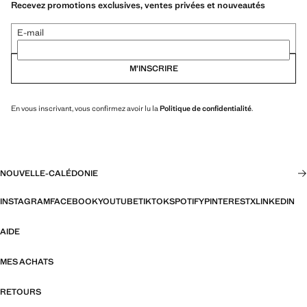
Recevez promotions exclusives, ventes privées et nouveautés
E-mail
M’INSCRIRE
En vous inscrivant, vous confirmez avoir lu la
Politique de confidentialité
.
NOUVELLE-CALÉDONIE
INSTAGRAM
FACEBOOK
YOUTUBE
TIKTOK
SPOTIFY
PINTEREST
X
LINKEDIN
AIDE
MES ACHATS
RETOURS