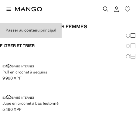
LOOKS DE FESTIVAL POUR FEMMES
Passer au contenu principal
Chang
Aff
FILTRER ET TRIER
Aff
Af
PULL EN CROCHET À SEQUINS
EXCLUSIVITÉ INTERNET
Pull en crochet à sequins
9 990 XPF
Prix actuel [9 990 XPF ]
JUPE EN CROCHET À BAS FESTONNÉ
EXCLUSIVITÉ INTERNET
Jupe en crochet à bas festonné
5 490 XPF
Prix actuel [5 490 XPF ]