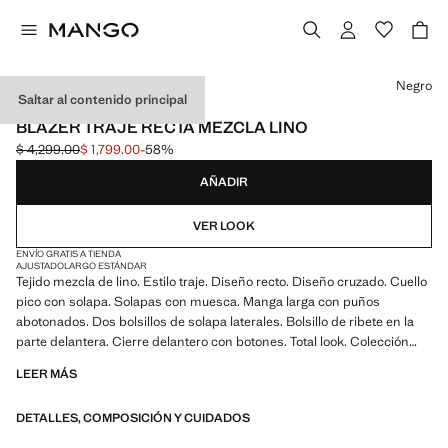
Selecciona un color
Negro
Saltar al contenido principal
SELECTION
BLAZER TRAJE RECTA MEZCLA LINO
$ 4,299.00
$ 1,799.00
-58%
Precio inicial tachado [$ 4,299.00 ]
Precio actual [$ 1,799.00 ]
AÑADIR
VER LOOK
ENVÍO GRATIS A TIENDA
AJUSTADO
LARGO ESTÁNDAR
Tejido mezcla de lino. Estilo traje. Diseño recto. Diseño cruzado. Cuello
pico con solapa. Solapas con muesca. Manga larga con puños
abotonados. Dos bolsillos de solapa laterales. Bolsillo de ribete en la
parte delantera. Cierre delantero con botones. Total look. Colección
Selection. Producto en rebajas
LEER MÁS
Una selección de prendas refinadas, confeccionadas con tejidos de
DETALLES, COMPOSICIÓN Y CUIDADOS
calidad para construir un armario femenino y contemporáneo