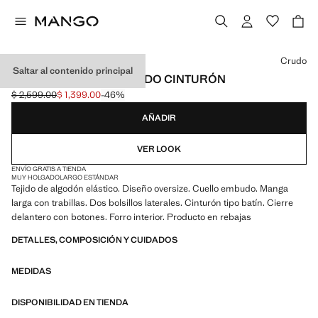
Selecciona un color
Crudo
Saltar al contenido principal
TRENCH CUELLO EMBUDO CINTURÓN
$ 2,599.00
$ 1,399.00
-46%
Precio inicial tachado [$ 2,599.00 ]
Precio actual [$ 1,399.00 ]
AÑADIR
VER LOOK
ENVÍO GRATIS A TIENDA
MUY HOLGADO
LARGO ESTÁNDAR
Tejido de algodón elástico. Diseño oversize. Cuello embudo. Manga
larga con trabillas. Dos bolsillos laterales. Cinturón tipo batín. Cierre
delantero con botones. Forro interior. Producto en rebajas
DETALLES, COMPOSICIÓN Y CUIDADOS
MEDIDAS
DISPONIBILIDAD EN TIENDA