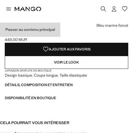
Choisissez une couleur
Couleur Noir
Couleur Bleu marine foncé sélectionnée
Couleur Sable
Couleur Gris chiné moyen
Bleu marine foncé
Passer au contenu principal
COLLANTS COTON
449,00 MUR
Prix actuel [449,00 MUR ]
AJOUTER AUX FAVORIS
VOIR LE LOOK
LIVRAISON GRATUITE EN BOUTIQUE
Design basique. Coupe longue. Taille élastiquée
DÉTAILS, COMPOSITION ET ENTRETIEN
DISPONIBILITÉ EN BOUTIQUE
CELA POURRAIT VOUS INTÉRESSER