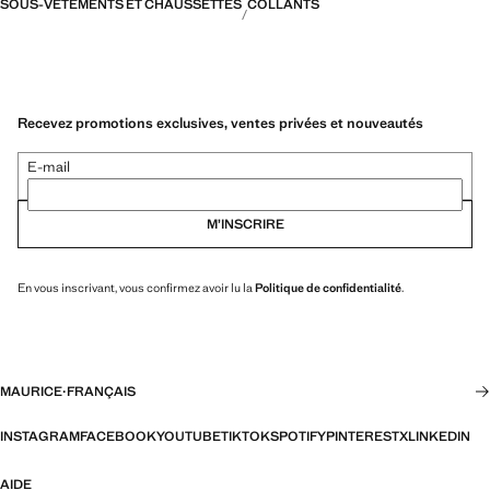
SOUS-VÊTEMENTS ET CHAUSSETTES
COLLANTS
Recevez promotions exclusives, ventes privées et nouveautés
E-mail
M’INSCRIRE
En vous inscrivant, vous confirmez avoir lu la
Politique de confidentialité
.
MAURICE
·
FRANÇAIS
INSTAGRAM
FACEBOOK
YOUTUBE
TIKTOK
SPOTIFY
PINTEREST
X
LINKEDIN
AIDE