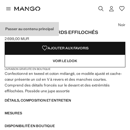
Choisissez une couleur
Couleur Noir sélectionnée
Noir
Passer au contenu principal
TOP CACHE-CŒUR BORDS EFFILOCHÉS
2 699,00 MUR
Prix actuel [2 699,00 MUR ]
AJOUTER AUX FAVORIS
VOIR LE LOOK
LIVRAISON GRATUITE EN BOUTIQUE
Confectionné en tweed et coton mélangé, ce modèle ajusté et cache-
cœur présente un col en V à revers et des manches courtes.
Comprend des détails froncés sur le devant et des extrémités
effilochées. Possède une jupe assortie
DÉTAILS, COMPOSITION ET ENTRETIEN
MESURES
DISPONIBILITÉ EN BOUTIQUE